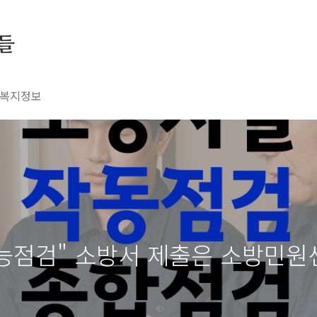
들
복지정보
기능점검" 소방서 제출은 소방민