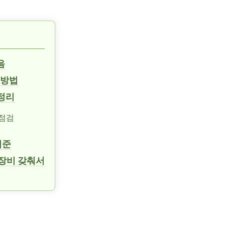
음
출방법
 정리
합점검
기준
 장비 갖춰서