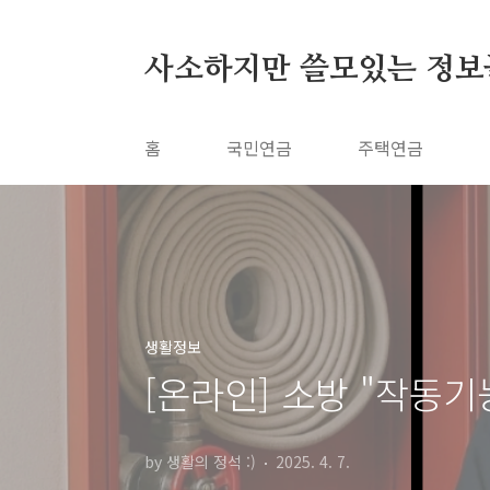
본문 바로가기
사소하지만 쓸모있는 정보
홈
국민연금
주택연금
생활정보
[온라인] 소방 "작동
by 생활의 정석 :)
2025. 4. 7.