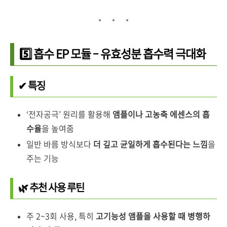
5️⃣ 흡수 EP 모듈 – 유효성분 흡수력 극대화
✔ 특징
‘전자공극’ 원리를 활용해
앰플이나 고농축 에센스의 흡
수율
을 높여줌
일반 바름 방식보다
더 깊고 균일하게 흡수된다는 느낌
을
주는 기능
🌿 추천 사용 루틴
주 2~3회 사용, 특히
고기능성 앰플을 사용할 때 병행하