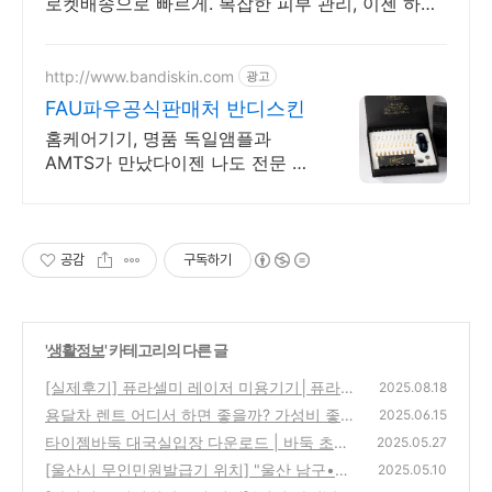
로켓배송으로 빠르게. 복잡한 피부 관리, 이젠 하나
로 충분! 피부관리기 쿠팡에서 만나보세요.
http://www.bandiskin.com
광고
FAU파우공식판매처 반디스킨
홈케어기기, 명품 독일앰플과
AMTS가 만났다이젠 나도 전문 에
스테티션, 빠른배송
공감
구독하기
'
생활정보
' 카테고리의 다른 글
[실제후기] 퓨라셀미 레이저 미용기기│퓨라셀
2025.08.18
미인 멀티 뷰티디바이스 (사용후기)
용달차 렌트 어디서 하면 좋을까? 가성비 좋은
(0)
2025.06.15
3곳 추천! (2025 용달차 대여 비용)
타이젬바둑 대국실입장 다운로드 | 바둑 초보
(0)
2025.05.27
도 쉽게 시작할 수 있어요
[울산시 무인민원발급기 위치] "울산 남구•울
(0)
2025.05.10