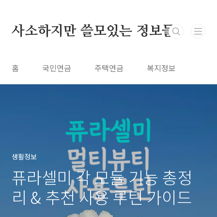
본문 바로가기
사소하지만 쓸모있는 정보들
홈
국민연금
주택연금
복지정보
생활정보
퓨라셀미 각 모듈 기능 총정
리 & 추천 사용 루틴 가이드