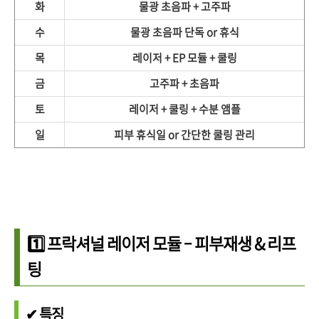
화
물광 초음파 + 고주파
수
물광 초음파 단독 or 휴식
목
레이저 + EP 모듈 + 쿨링
금
고주파 + 초음파
토
레이저 + 쿨링 + 수분 앰플
일
피부 휴식일 or 간단한 쿨링 관리
1️⃣ 프락셔널 레이저 모듈 – 피부재생 & 리프
팅
✔ 특징