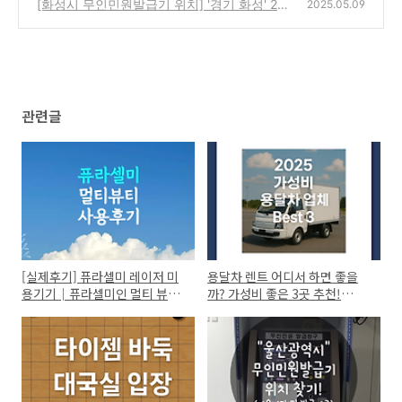
주군" 24시간무인민원발급기 | 발급가능 증명
[화성시 무인민원발급기 위치] '경기 화성' 24
2025.05.09
서
시간무인민원발급기 찾기 (ft.발급가능서류)
(0)
(0)
관련글
[실제후기] 퓨라셀미 레이저 미
용달차 렌트 어디서 하면 좋을
용기기│퓨라셀미인 멀티 뷰티
까? 가성비 좋은 3곳 추천!
디바이스 (사용후기)
(2025 용달차 대여 비용)