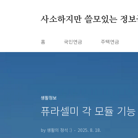
본문 바로가기
사소하지만 쓸모있는 정보
홈
국민연금
주택연금
생활정보
퓨라셀미 각 모듈 기능
by 생활의 정석 :)
2025. 8. 18.