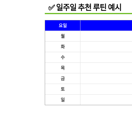
✅ 일주일 추천 루틴 예시
요일
월
화
수
목
금
토
일