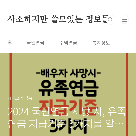
본문 바로가기
사소하지만 쓸모있는 정보들
홈
국민연금
주택연금
복지정보
카테고리 없음
2024 국민연금 사망 시, 유족
연금 지급기준 3가지를 알아
보자