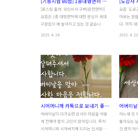
[기능시험 80점] 1종대형면허 코스 5점 감점기준은? 대형면허 코스 동영상
[포스팅 출처: 국민비서 구삐(운전면허)]
요즘 '도로
요즘은 1종 대형면허에 대한 관심이 세대
아보는 분들
구분없이 꽤 높아지고 있는 것 같습니다.
다. 아직 
대형면허는 실제로 버스나 화물 운송 등
아니지만, 
2025. 4. 24.
2025. 4. 22
다양한 분야로의 취업 기회를 넓혀주는
무형 전문자
자격이기도 한데요. 특히 공공기관이나
교통사고 
물류회사 등에서는 대형차를 운전할 수
학적으로 
있는 사람을 우대하는 경우가 많죠. 응시
내리는 전문
자격도 만19세 이상이면서, 1종 또는 2종
등 다양한 
보통면허를 취득한 지 "1년 이상"이라면
있고, 특히
가능한 만큼 비교적 간단한데요. 또한 교
정 역량의 
통안전교육이나 학과시험, 도로주행 없이
니다. 경력
단 2가지만 통과하면 면허를 발급받을 수
경우 연봉이
시어머니께 카톡으로 보내기 좋은 "어버이날" 감사 문구 10가지 (꽃 사진 + 담백한 한마디)
있습니다. 그 2가지는 바로 신체검사와 기
라, 교통사
능시험인데요. 사실상 "기능시험"이 최종
면 한 번쯤
어버이날이 다가오면 감사의 마음을 어떻
어느새 또 
관문이라고 봐도 과언이 아니지요. 대형
각보다 도
게 전해야 할지 고민이 많아집니다. 특히
돌아오는 
면허 기능시험은 코스가 무려 10개가 넘
어디서 확인
시어머니와 시아버지께 드리는 인사말은
건 괜히 어
고, 난도가 꽤 높은 편입니다...
하시는 것 
더더욱 조심스럽고 신중해지는데요. 친정
뭔가 부족한