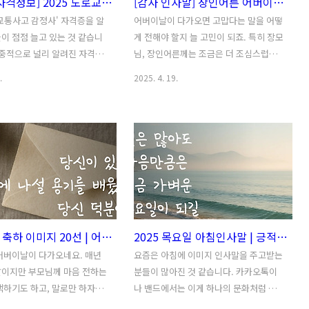
[도감사 자격정보] 2025 도로교통사고 감정사 "기출문제" | 프리랜서 연봉 6천?
[감사 인사말] 장인어른 어버이날 문구 이미지 카드 10종 | 부담 없이 전할 수 있는 짧은 인사말
교통사고 감정사' 자격증을 알
어버이날이 다가오면 고맙다는 말을 어떻
이 점점 늘고 있는 것 같습니
게 전해야 할지 늘 고민이 되죠. 특히 장모
대중적으로 널리 알려진 자격은
님, 장인어른께는 조금은 더 조심스럽고,
알 만한 사람들은 주목하는 실
괜히 신경이 쓰이기도 하는데요. 그래서
.
2025. 4. 19.
격으로 자리잡고 있죠. 도로
이번에는 너무 거창하진 않지만, 편안하
감정사는 교통사고의 원인을 과
게 감사한 마음을 전할 수 있는 문구들을
조사하고 분석해 공정한 판단을
이미지에 담아 준비해봤습니다. 제가 직
가인데요. 보험사, 법원, 경찰
접 만든 "장모님·장인어른 어버이날 문구
분야에서 수요가 꾸준히 늘고
10선"입니다. 이미지는 저장하시면 스마
 자율주행차 등장으로 전문 감
트폰 갤러리에 자동으로 들어가니까, 카
중요성이 더욱 커지는 추세입
카오톡이나 문자로 간단하게 전해시기 바
을 쌓거나 프리랜서로 활동할
랍니다.오늘만큼은 그동안 말로 다 하지
 6천만 원 이상도 가능한 분야
못했던 마음, 조심스럽게나마 짧은 글귀
어버이날 축하 이미지 20선 | 어버이날 꽃 이미지와 문구! (카톡으로 보내기 좋은)
2025 목요일 아침인사말 | 긍적적•희망적 아침 인사말 10가지!
고 조사에 관심 있는 분들이라
한 줄로 전해보는 날이 되시길 바랍니다!
 눈여겨볼 만한데요. 그런데 생
장모님•장인어른 어버이날 글귀 10선 1.
어버이날이 다가오네요. 매년
요즘은 아침에 이미지 인사말을 주고받는
로교통사고 감정사 자격정보를
항상 따뜻한 마음으로 대해주셔서 감사합
날이지만 부모님께 마음 전하는
분들이 많아진 것 같습니다. 카카오톡이
해야 하는지, 많이들 헷갈려
니다. 어버이날을 맞아 진심을 전합니다.
색하기도 하고, 말로만 하자니
나 밴드에서는 이게 하나의 문화처럼 자
같습니다. 대부분 착각하시는
사랑합니다. 🔻1번 ..
 느낌이 드는 것도 같습니다.
리잡은 느낌이기도 한데요. 아무래도 글