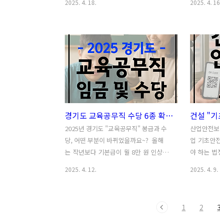
2025. 4. 18.
2025. 4. 16
큐..
부모님께는 자연스럽게 나오는 말도 시댁
그럴 때는 
어르신들께는 ‘너무 가깝지는 않게, 그렇
괜찮은 방
다고 또 너무 딱딱하지도 않게’ 적당한 표
다 부모님 
현을 찾는 게 쉽지만은 않죠. 그래서 이번
에 잘 들어
에는 직접 만든 카톡보내기 좋은 "시댁 어
날마다 이
버이날 사진 10종"을 준비해보았습니다.
장 보내드리
너무 과하지 않으면서도, 담백하게 감사
지 해두시고
를 전하고 싶은 마음을 담아 구성했는데
어~” 하시
요. 스마트폰으로 이미지 파일을 저장하
요. 이번에
경기도 교육공무직 수당 6종 확인하세요 | 2025 가족수당, 명절휴가비, 상여금
면 자동으로 갤러리에 들어가니, 카톡이
축하 이미지
나 문자 등 편한 방식으로 따뜻한 마음을
나 편하게 
2025년 경기도 "교육공무직" 봉급과 수
산업안전보건
전해보시기 바랍니다~! 카톡 보내기 좋은
해서 카톡
당, 어떤 부분이 바뀌었을까요~? 올해
업 기초안
'시댁 어버이날' 사진 1. 늘 따뜻하게 보살
요. 크게 뭘
는 작년보다 기본급이 월 8만 원 인상되
야 하는 법
펴주셔서 감사합니다..
가 부모님 
었고, 명절휴가비도 연 15만 원이 올라갔
은 일용직 
2025. 4. 12.
2025. 4. 9.
습니다. 요즘은 ‘공무직’ 대신 ‘공무
쯤은 이수하
관’이라는 표현을 쓰는 경우도 종종 보이
전보건교육
는데요, 명칭이야 조금 달라질 수 있지
서 다시 받
1
2
만, 현장에서 근무하시는 분들께 가장 중
셨나요? 다