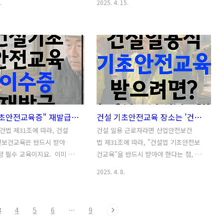
.
2025. 4. 15.
"어버이날 문구 이미지"가 꽤
로 쓰는 것보다 예쁜 사진 한 장에 짧은 문
법이라고 생각하는데요. 무엇보
구가 담겨 있으면 더 따뜻하게 다가오고,
세대는 글보다 이미지가 더 눈
보는 사람도 부담 없이 받아들일 수 있는
오잖아요. 저 같은 경우 어버이
듯 합니다. 그래서 오늘은 누구에게나 부
미지를 만들어서 카톡으로 한
담 없이 건넬 수 있는, "목요일" 예쁜 아침
곤 하는데, 갤러리에 저장까
인사말 이미지 10가지를 준비했는데요.
 “우리 애가 이런 것도 보내줬
짧고 따뜻한 문구를 담은 이미지로 구성
면서 은근 자랑도 하시더라구
했어요. 저장하시면 핸드폰 갤러리에 자
도 그런 마음 담아서 "어버이날
동 저장되니, 카카오톡, 문자, 밴드 등에
건설 "기초안전교육증" 재발급받으려면? 온라인 VS 지역본부 찾기!
건설 기초안전교육 장소는 '건설기초안전교육 포털'에서 확인하세요 (+교육대상)
 20선" 준비해봤는데요. 누구
서 간편하게 공유하실 수 있습니다. 아침
쓸 수 있도록 만들었으니, 저장
을 조금 더 희망차게 시작하고 싶을 때, 소
법 제31조에 따라, 건설
건설 일용 근로자라면 산업안전보건
이나 문자로 마음을 전해보세
중한 분께 마음을 전하고 싶을 때, 이미지
전보건교육은 반드시 받아
법 제31조에 따라, "건설업 기초안전보
 하지 않아도, 작은 행동 하나
인사말을 활용해보세요~매일이 조금 더
정 필수 교육이지요. 이미 많
건교육"을 반드시 받아야 한다는 점, 알
하루를 기분 좋게 만들어..
부드럽고 따뜻해질 ..
근로자분들이 이 교육을 한 번
고 계셨나요? 건설업 기초안전보건교육
2025. 4. 8.
셨을 텐데요. 건설업 기초안
은 건설 일용 근로자가 작업 현장에 배치
은 한 번 이수하면 반복해
되어 "근로를 시작하기 전"까지는 꼭 이
을 필요는 없다는 점 알고 계
수하셔야 하는데요. 만약 건설업 기초안
3
4
5
6
···
9
만, 현장 출입 시 이수증 제시
전보건교육 없이 근로자가 현장에 투입