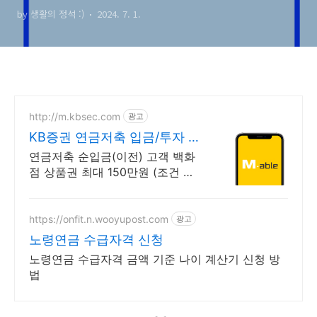
by 생활의 정석 :)
2024. 7. 1.
http://m.kbsec.com
광고
KB증권 연금저축 입금/투자 구
간별 쿠폰 혜택
연금저축 순입금(이전) 고객 백화
점 상품권 최대 150만원 (조건 충
족 시) 타사이전 시 2배 인정! 순입
금 구간별 상품권 혜택 제공
https://onfit.n.wooyupost.com
광고
노령연금 수급자격 신청
노령연금 수급자격 금액 기준 나이 계산기 신청 방
법