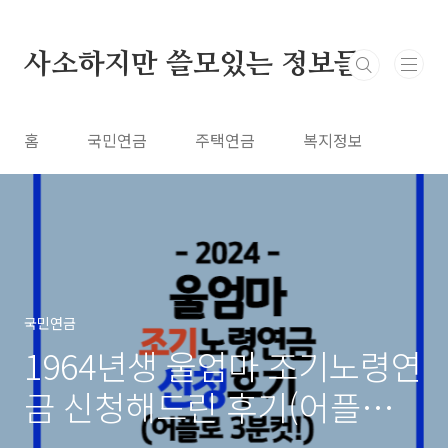
본문 바로가기
사소하지만 쓸모있는 정보들
홈
국민연금
주택연금
복지정보
국민연금
1964년생 울엄마 조기노령연
금 신청해드린 후기(어플로 3
분컷!)