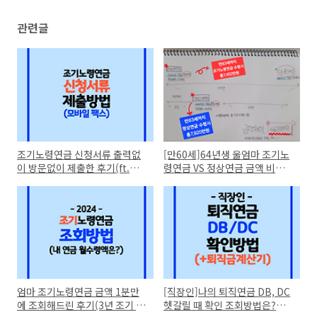
관련글
조기노령연금 신청서류 출력없
[만60세]64년생 울엄마 조기노
이 방문없이 제출한 후기(ft.전
령연금 VS 정상연금 금액 비교
자문서지갑)
해보니...
엄마 조기노령연금 금액 1분만
[직장인]나의 퇴직연금 DB, DC
에 조회해드린 후기(3년 조기 수
헷갈릴 때 확인 조회방법은?