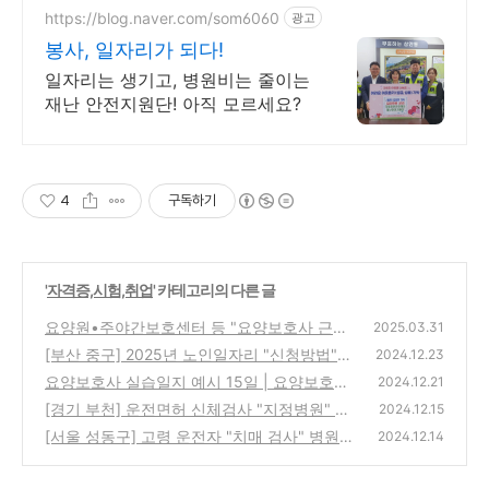
https://blog.naver.com/som6060
광고
봉사, 일자리가 되다!
일자리는 생기고, 병원비는 줄이는
재난 안전지원단! 아직 모르세요?
4
구독하기
'
자격증,시험,취업
' 카테고리의 다른 글
요양원•주야간보호센터 등 "요양보호사 근로
2025.03.31
계약서" 공식양식 다운! (표준, 시설용)
[부산 중구] 2025년 노인일자리 "신청방법"과
(0)
2024.12.23
신청자격 | 부산광역시 중구 시니어클럽 찾기!
요양보호사 실습일지 예시 15일 | 요양보호사
2024.12.21
실습일지 쓰는법?
(0)
[경기 부천] 운전면허 신체검사 "지정병원" 찾
(0)
2024.12.15
기 | 부천시 운전면허 '신체검사서' 발급 의료
[서울 성동구] 고령 운전자 "치매 검사" 병원찾
2024.12.14
기관은?
기 | 보건소 치매검사 비용 무료?(치매진단서
(0)
발급병원!)
(0)