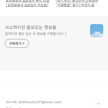
요양보호사 실습일지 예시 15일
[경기 부천] 운전면허 신체검사
| 요양보호사 실습일지 쓰는법?
"지정병원" 찾기 | 부천시 운전
면허 '신체검사서' 발급 의료기
관은?
사소하지만 쓸모있는 정보들
알아두면 좋은 일상 속 정보들 기록합니다! :)
구독하기
OH HYE JEONG(sole2277@naver.com)