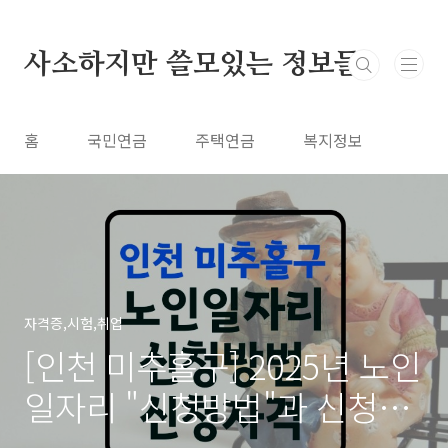
본문 바로가기
사소하지만 쓸모있는 정보들
홈
국민연금
주택연금
복지정보
자격증,시험,취업
[인천 미추홀구] 2025년 노인
일자리 "신청방법"과 신청자
격 | 미추홀구 시니어클럽 찾