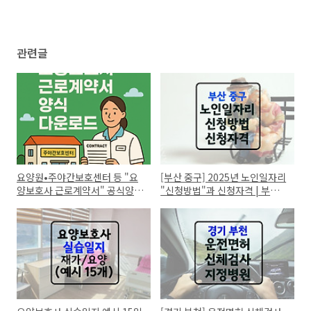
관련글
요양원•주야간보호센터 등 "요
[부산 중구] 2025년 노인일자리
양보호사 근로계약서" 공식양식
"신청방법"과 신청자격 | 부산
다운! (표준, 시설용)
광역시 중구 시니어클럽 찾기!